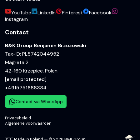
YouTube
LinkedIn
Pinterest
Facebook
Instagram
Contact
B&K Group Benjamin Brzozowski
Tax-ID: PL5742044952
Magreta 2
42-160 Krzepice, Polen
[email protected]
+4915751688334
Contact via WhatsApp
Privacybeleid
Algemene voorwaarden
🇵🇱 Made in Poland — © 2026 B&K Group