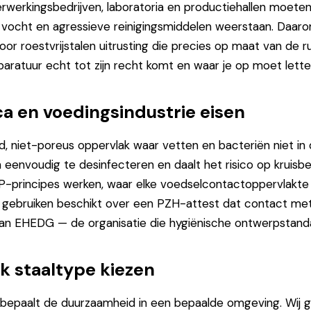
rwerkingsbedrijven, laboratoria en productiehallen moeten
ocht en agressieve reinigingsmiddelen weerstaan. Daar
or roestvrijstalen uitrusting die precies op maat van de 
aratuur echt tot zijn recht komt en waar je op moet letten
a en voedingsindustrie eisen
ad, niet-poreus oppervlak waar vetten en bacteriën niet in 
 eenvoudig te desinfecteren en daalt het risico op kruisbes
P-principes werken, waar elke voedselcontactoppervlakte
ij gebruiken beschikt over een PZH-attest dat contact m
id van EHEDG — de organisatie die hygiënische ontwerpstand
k staaltype kiezen
 bepaalt de duurzaamheid in een bepaalde omgeving. Wij 