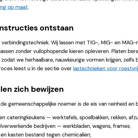
ting op maat
.
structies ontstaan
e verbindingstechniek. Wij lassen met TIG-, MIG- en MAG-
 lassen zonder vuilophopende kieren opleveren. Platen be
 zodat we herhaalbare, nauwkeurige vormen krijgen, zelfs 
oces leest u in de sectie over
lastechnieken voor roestvrij
en zich bewijzen
d; de gemeenschappelijke noemer is de eis van reinheid en 
 en cateringkeukens — werktafels, spoelbakken, rekken, afz
velverwerkende bedrijven — werkbladen, wagens, frames;
s en kasten bestand tegen chemicaliën;