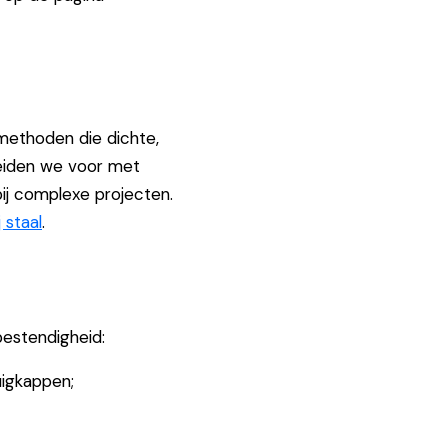
methoden die dichte,
reiden we voor met
bij complexe projecten.
 staal
.
bestendigheid:
uigkappen;