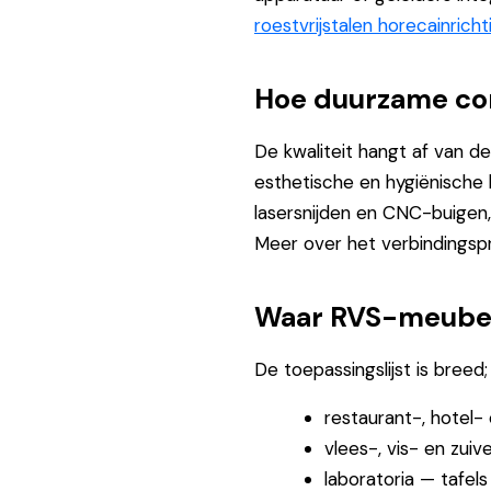
roestvrijstalen horecainrich
Hoe duurzame con
De kwaliteit hangt af van d
esthetische en hygiënische
lasersnijden en CNC-buigen,
Meer over het verbindingspr
Waar RVS-meubel
De toepassingslijst is bree
restaurant-, hotel-
vlees-, vis- en zui
laboratoria — tafel