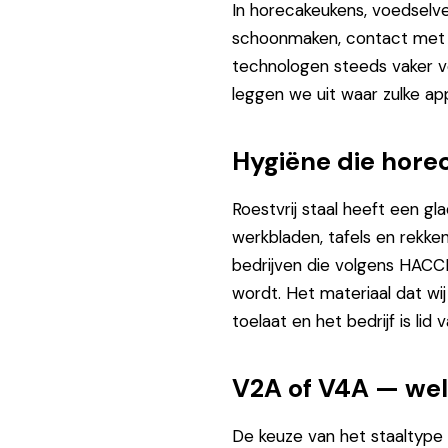
In horecakeukens, voedselve
schoonmaken, contact met v
technologen steeds vaker vo
leggen we uit waar zulke app
Hygiëne die horec
Roestvrij staal heeft een gl
werkbladen, tafels en rekken
bedrijven die volgens HACC
wordt. Het materiaal dat w
toelaat en het bedrijf is l
V2A of V4A — wel
De keuze van het staaltype