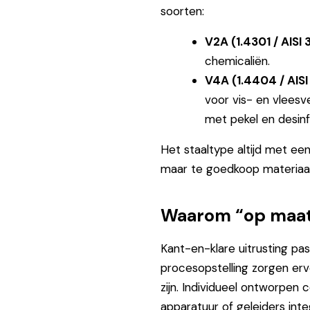
soorten:
V2A (1.4301 / AISI
chemicaliën.
V4A (1.4404 / AISI
voor vis- en vleesv
met pekel en desin
Het staaltype altijd met ee
maar te goedkoop materiaal
Waarom “op maat”
Kant-en-klare uitrusting past
procesopstelling zorgen er
zijn. Individueel ontworpen
apparatuur of geleiders int