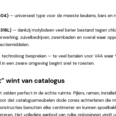
 304)
— universeel type voor de meeste keukens, bars en 
 316L)
— dankzij molybdeen veel beter bestand tegen chloo
erwerking, zuivelbedrijven, zwembaden en overal waar opp
fectiemiddelen.
n technoloog bespreken — te veel betalen voor V4A waar V
 in een zware omgeving begint snel te roesten.
 wint van catalogus
 zelden perfect in de echte ruimte. Pijlers, ramen, installa
voor dat catalogusmeubelen dode zones achterlaten die mo
 constructies benutten elke centimeter en kunnen spoelba
egreren. Het volledige aanbod van zulke oplossingen vindt 