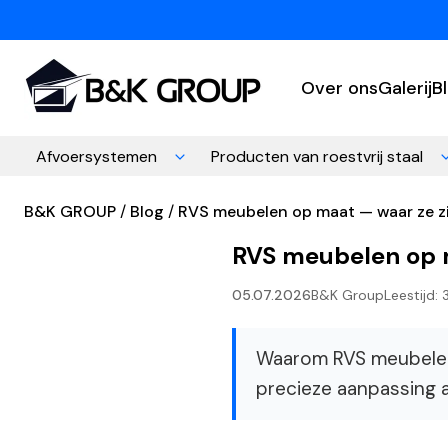
Over ons
Galerij
B
Afvoersystemen
Producten van roestvrij staal
B&K GROUP
Blog
RVS meubelen op maat — waar ze z
RVS meubelen op m
05.07.2026
B&K Group
Leestijd: 
Waarom RVS meubelen 
precieze aanpassing a